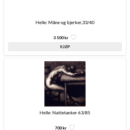
Helle: Måne og bjerker,33/40
3 500 kr
Helle: Nattetanker 63/85
700 kr