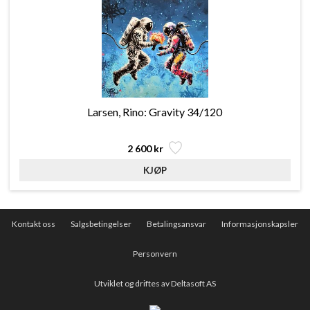
Larsen, Rino: Gravity 34/120
2 600 kr
Kontakt oss
Salgsbetingelser
Betalingsansvar
Informasjonskapsler
Personvern
Utviklet og driftes av Deltasoft AS