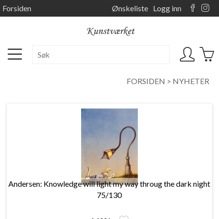
Forsiden
Ønskeliste
Logg inn
FORSIDEN
>
NYHETER
Andersen: Knowledge will light my way throug the dark night
75/130