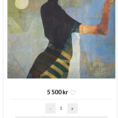
5 500 kr
-
+