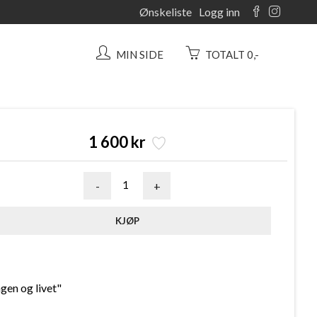
Ønskeliste
Logg inn
MIN SIDE
TOTALT 0,-
1 600 kr
-
+
gen og livet"