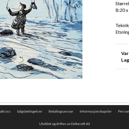
Størrel
B:20 x
Teknik
Etsnin
Va
Lag
akt oss
Salgsbetingelser
Betalingsansvar
Informasjonskapsler
Perso
Utviklet og driftes av Deltasoft AS