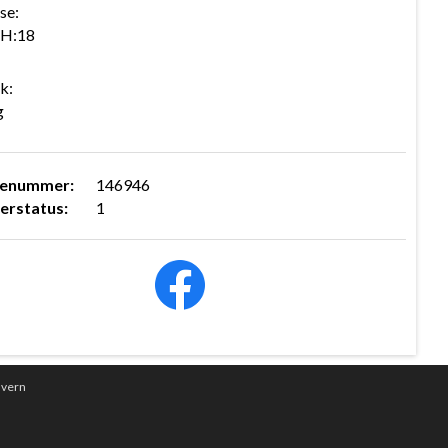
se:
 H:18
k:
g
renummer:
146946
erstatus:
1
nvern