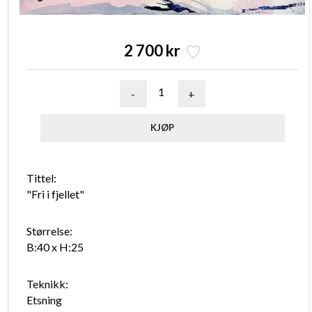
2 700 kr
-
+
Tittel:
"Fri i fjellet"
Størrelse:
B:40 x H:25
Teknikk:
Etsning