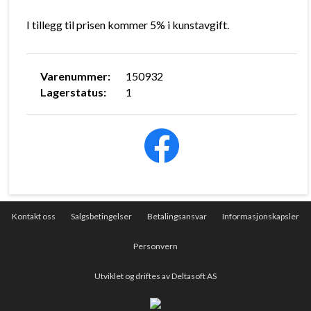
I tillegg til prisen kommer 5% i kunstavgift.
Varenummer:
150932
Lagerstatus:
1
Kontakt oss
Salgsbetingelser
Betalingsansvar
Informasjonskapsler
Personvern
Utviklet og driftes av Deltasoft AS