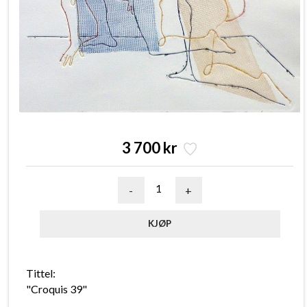
3 700 kr
-
+
Tittel:
"Croquis 39"