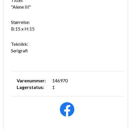
Tittel:
"Alene IIl"
Størrelse:
B:15 x H:15
Teknikk:
Serigrafi
Varenummer:
146970
Lagerstatus:
1