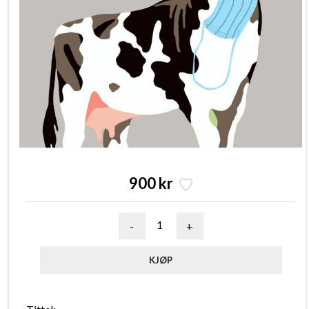
900 kr
-
+