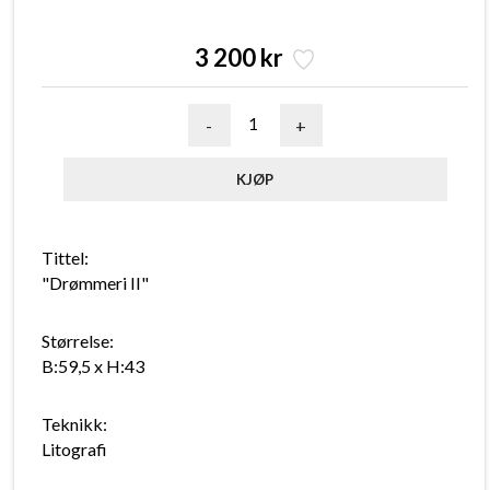
3 200 kr
-
+
Tittel:
"Drømmeri II"
Størrelse:
B:59,5 x H:43
Teknikk:
Litografi