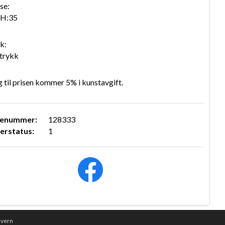
se:
 H:35
k:
trykk
gg til prisen kommer 5% i kunstavgift.
renummer:
128333
erstatus:
1
nvern