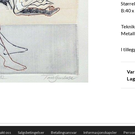
Størrel
B:40 x
Teknik
Metall
I tille
Va
Lag
akt oss
Salgsbetingelser
Betalingsansvar
Informasjonskapsler
Perso