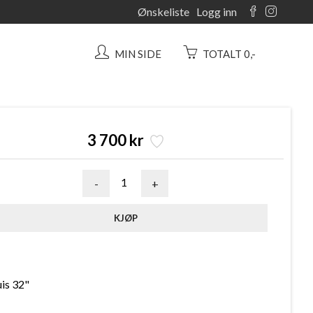
Ønskeliste
Logg inn
MIN SIDE
TOTALT 0,-
3 700 kr
-
+
is 32"