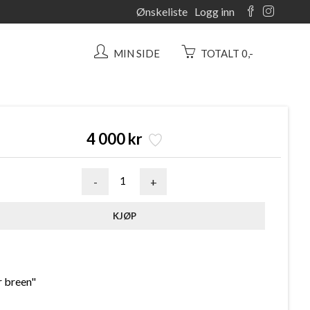
Ønskeliste
Logg inn
MIN SIDE
TOTALT 0,-
4 000 kr
-
+
r breen"