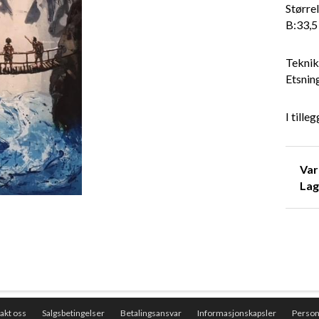
Størrel
B:33,5
Teknik
Etsnin
I tille
Va
Lag
akt oss
Salgsbetingelser
Betalingsansvar
Informasjonskapsler
Perso