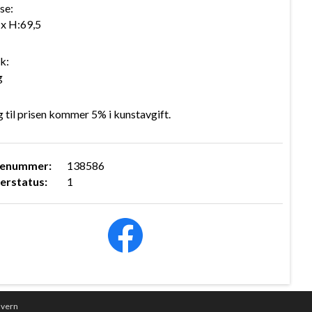
se:
 x H:69,5
k:
g
gg til prisen kommer 5% i kunstavgift.
renummer:
138586
erstatus:
1
nvern