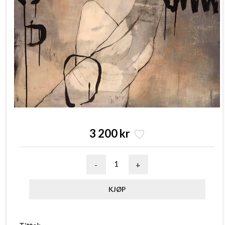
3 200 kr
-
+