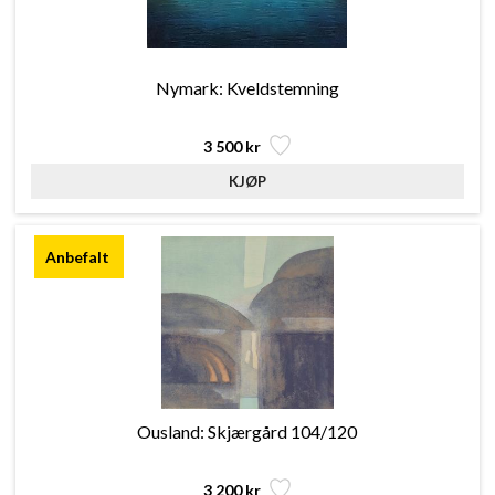
Nymark: Kveldstemning
3 500 kr
Ousland: Skjærgård 104/120
3 200 kr