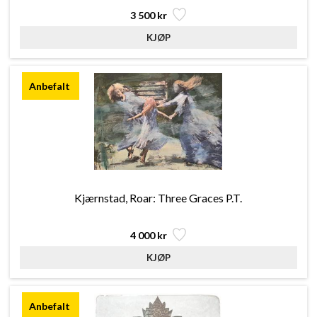
3 500 kr
Kjærnstad, Roar: Three Graces P.T.
4 000 kr