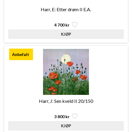
Harr, E: Etter drøm II E.A.
4 700 kr
Harr, J: Sen kveld II 20/150
3 800 kr