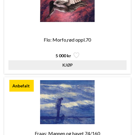
Flo: Morfo,rød oppl.70
5 000 kr
Fraas: Mannen og havet 74/160